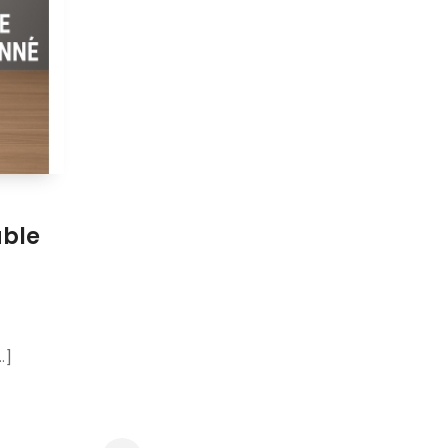
able
.]