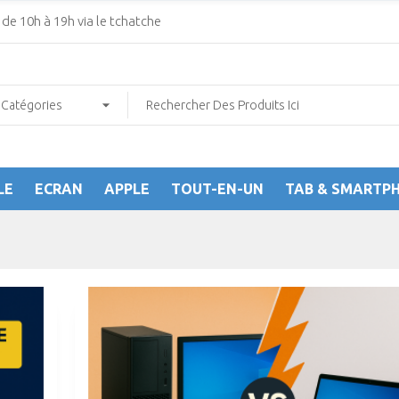
de 10h à 19h via le tchatche
LE
ECRAN
APPLE
TOUT-EN-UN
TAB & SMARTP