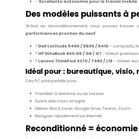
✅
Excellente autonomie pour le travail mobile
Des modèles puissants à pet
Grâce au reconditionnement, vous pouvez trouver d
performances proches du neuf
:
?
Dell Latitude 5490 / 5500 / 5410
– compacts, fia
?
HP EliteBook 840 G5 / G6 / G7
– finition premium
?
Lenovo ThinkPad X270 / T480 / L13
– clavier exc
Idéal pour : bureautique, visio
Ces PC sont parfaits pour :
Travailler à distance ou au bureau
Suivre des cours en ligne
Utiliser Word, Excel, Google Drive, Teams, Zoom…
Naviguer rapidement sur Internet
Reconditionné = économie 