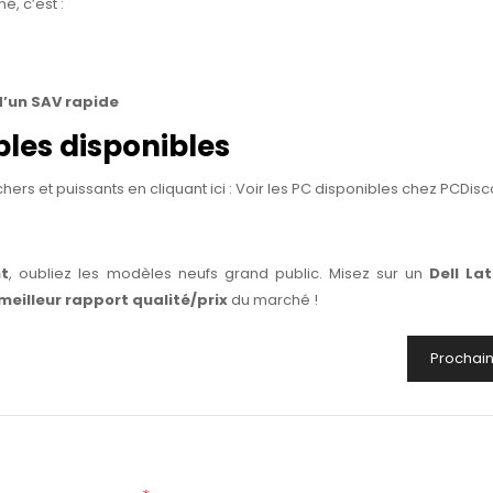
é, c’est :
d’un SAV rapide
bles disponibles
ers et puissants en cliquant ici :
Voir les PC disponibles chez PCDisc
nt
, oubliez les modèles neufs grand public. Misez sur un
Dell La
meilleur rapport qualité/prix
du marché !
Prochain