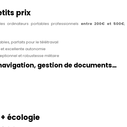
its prix
es ordinateurs portables professionnels
entre 200€ et 500€
,
bles, parfaits pour le télétravail
 et excellente autonomie
eptionnel et robustesse militaire
, navigation, gestion de documents…
+ écologie