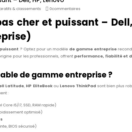
ant – Dell, HP, Lenovo
ratifs & classements
0commentaires
as cher et puissant – Dell,
prise)
 puissant
? Optez pour un modèle
de gamme entreprise
recondi
origine pour les professionnels, offrent
performance, fiabilité et d
rtable de gamme entreprise ?
ell Latitude
,
HP EliteBook
ou
Lenovo ThinkPad
sont bien plus ro
ent :
l Core i5/i7, SSD, RAM rapide)
roidissement optimisé)
ts
nte, BIOS sécurisé)