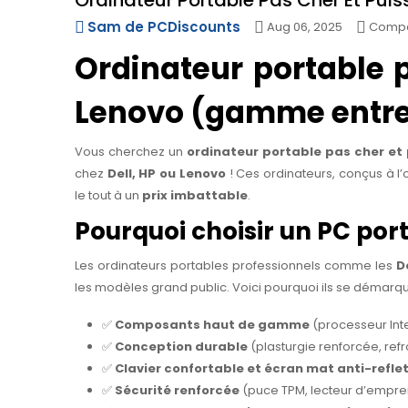
Ordinateur Portable Pas Cher Et Puiss
Sam de PCDiscounts
Aug 06, 2025
Compa
Ordinateur portable p
Lenovo (gamme entre
Vous cherchez un
ordinateur portable pas cher et
chez
Dell, HP ou Lenovo
! Ces ordinateurs, conçus à l’
le tout à un
prix imbattable
.
Pourquoi choisir un PC po
Les ordinateurs portables professionnels comme les
D
les modèles grand public. Voici pourquoi ils se démarqu
✅
Composants haut de gamme
(processeur Inte
✅
Conception durable
(plasturgie renforcée, ref
✅
Clavier confortable et écran mat anti-refle
✅
Sécurité renforcée
(puce TPM, lecteur d’emprei