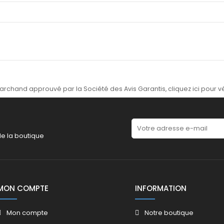
archand approuvé par la Société des Avis Garantis,
cliquez ici pour vé
de la boutique
MON COMPTE
INFORMATION
Mon compte
Notre boutique