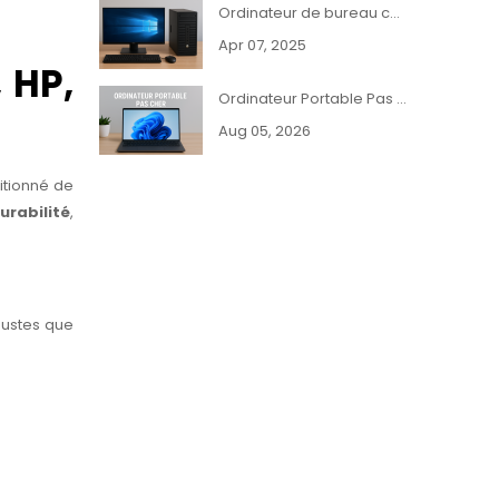
Ordinateur de bureau complet HP, Dell ou Lenovo pas cher
Apr 07, 2025
 HP,
Ordinateur Portable Pas Cher et Reconditionné - PCDiscounts
Aug 05, 2026
tionné de
urabilité
,
bustes que