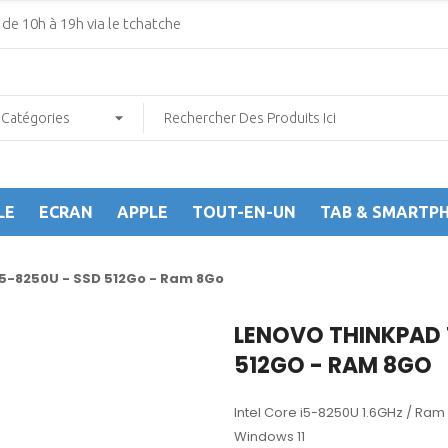
de 10h à 19h via le tchatche
LE
ECRAN
APPLE
TOUT-EN-UN
TAB & SMARTP
i5-8250U - SSD 512Go - Ram 8Go
LENOVO THINKPAD 
512GO - RAM 8GO
Intel Core i5-8250U 1.6GHz / Ram 
Windows 11