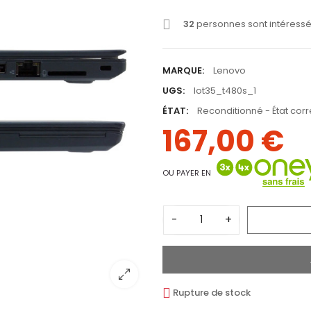
32
personnes sont intéressé
MARQUE:
Lenovo
UGS:
lot35_t480s_1
ÉTAT:
Reconditionné - État corr
167,00 €
OU PAYER EN
-
+
Rupture de stock