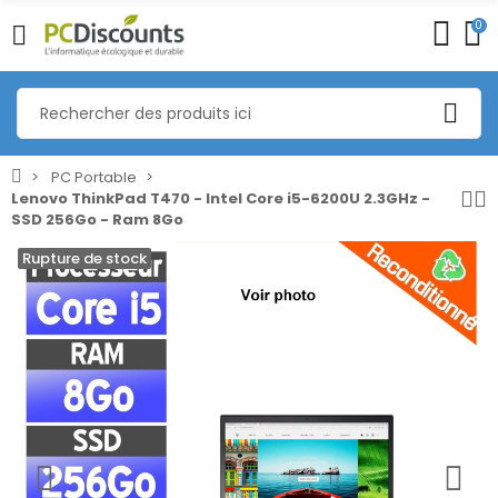
0
PC Portable
Lenovo ThinkPad T470 - Intel Core i5-6200U 2.3GHz -
SSD 256Go - Ram 8Go
Rupture de stock