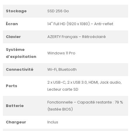
Stockage
SSD 256 Go
Écran
14" Full HD (1920 x 1080) – Anti-reflet
Clavier
AZERTY Français – Rétroéclairé
Système
Windows 11 Pro
d’exploitation
Connectivité
Wi-Fi, Bluetooth
2 x USB-C, 2 x USB 3.0, HDMI, Jack audio,
Ports
Lecteur carte SD
Fonctionnelle – Capacité restante : 79 %
Batterie
(testée BIOS)
Chargeur
Inclus