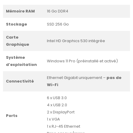
Mémoire RAM
16 Go DDR4
Stockage
SSD 256 Go
Carte
Intel HD Graphics 530 intégrée
Graphique
Système
Windows 11 Pro (préinstallé et activé)
d’exploitation
Ethernet Gigabit uniquement –
pas de
Connectivité
Wi-Fi
6 x USB 3.0
4 x USB 2.0
2 x DisplayPort
Ports
1 x VGA
1 x RJ-45 Ethernet