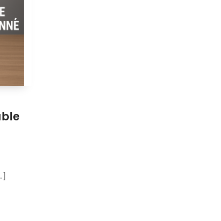
able
.]