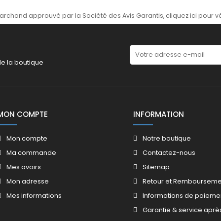
archand approuvé par la Société des Avis Garantis,
cliquez ici pour vé
de la boutique
MON COMPTE
INFORMATION
Mon compte
Notre boutique
Ma commande
Contactez-nous
Mes avoirs
Sitemap
Mon adresse
Retour et Rembourseme
Mes informations
Informations de paieme
Garantie & service aprè