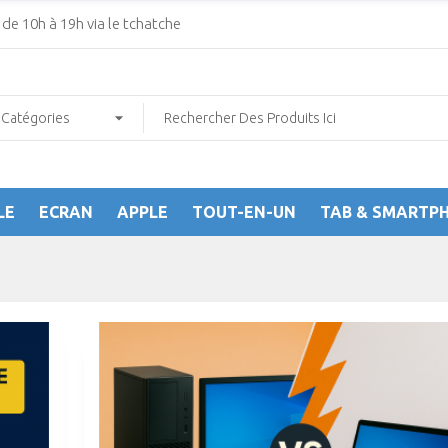
de 10h à 19h via le tchatche
LE
ECRAN
APPLE
TOUT-EN-UN
TAB & SMARTP