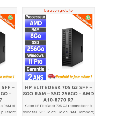
Livraison gratuite
 SFF –
HP ELITEDESK 705 G3 SFF –
2GO -
8GO RAM – SSD 256GO - AMD
7
A10-8770 R7
Go RAM et
C fixe HP EliteDesk 705 G3 reconditionné
é puissant
avec SSD 256Go et 8Go de RAM. Compact,