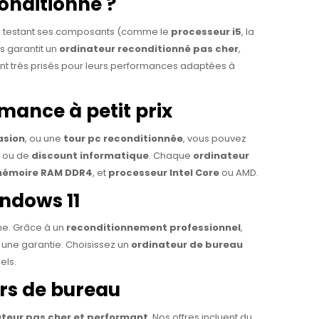
onditionné ?
en testant ses composants (comme le
processeur i5
, la
us garantit un
ordinateur reconditionné pas cher
,
nt très prisés pour leurs performances adaptées à
mance à petit prix
asion
, ou une
tour pc reconditionnée
, vous pouvez
ou de
discount informatique
. Chaque
ordinateur
émoire RAM DDR4
, et
processeur Intel Core
ou AMD.
indows 11
rne. Grâce à un
reconditionnement professionnel
,
 une garantie. Choisissez un
ordinateur de bureau
els.
urs de bureau
ateur pas cher et performant
. Nos offres incluent du