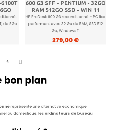
-6100T
600 G3 SFF - PENTIUM - 32GO
56GO
RAM 512GO SSD - WIN 11
ditionné,
HP ProDesk 600 G3 reconditionné – PC fixe
T, de 8Go
performant avec 32 Go de RAM, SSD 512
.
Go, Windows 11
279,00 €
6
Suivant
e bon plan
ionné
représente une alternative économique,
nnel ou domestique, les
ordinateurs de bureau