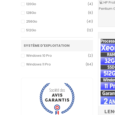
💻 HP Pr
120Go
(4)
Pentium 
128Go
(6)
256Go
(41)
512Go
(12)
SYSTÈME D'EXPLOITATION
Windows 10 Pro
(2)
Windows 11 Pro
(64)
LEN