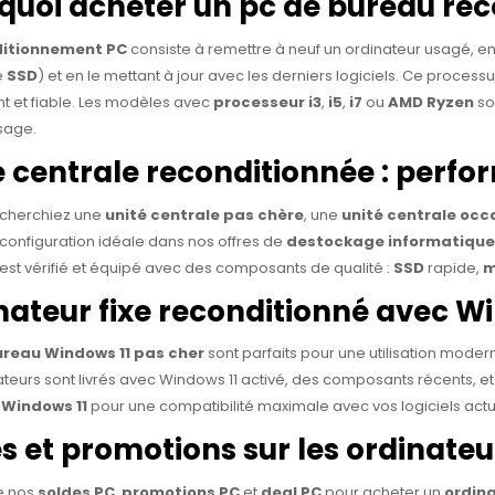
quoi acheter un pc de bureau rec
ditionnement PC
consiste à remettre à neuf un ordinateur usagé, 
le
SSD
) et en le mettant à jour avec les derniers logiciels. Ce process
t et fiable. Les modèles avec
processeur i3
,
i5
,
i7
ou
AMD Ryzen
so
sage.
é centrale reconditionnée : perfor
cherchiez une
unité centrale pas chère
, une
unité centrale occ
 configuration idéale dans nos offres de
destockage informatique
est vérifié et équipé avec des composants de qualité :
SSD
rapide,
m
nateur fixe reconditionné avec W
ureau Windows 11 pas cher
sont parfaits pour une utilisation mode
teurs sont livrés avec Windows 11 activé, des composants récents, et
 Windows 11
pour une compatibilité maximale avec vos logiciels actu
es et promotions sur les ordinate
de nos
soldes PC
,
promotions PC
et
deal PC
pour acheter un
ordin