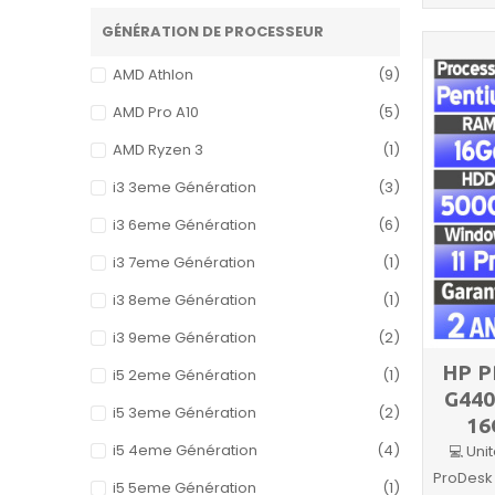
GÉNÉRATION DE PROCESSEUR
AMD Athlon
(9)
AMD Pro A10
(5)
AMD Ryzen 3
(1)
i3 3eme Génération
(3)
i3 6eme Génération
(6)
i3 7eme Génération
(1)
i3 8eme Génération
(1)
i3 9eme Génération
(2)
HP P
i5 2eme Génération
(1)
G440
i5 3eme Génération
(2)
16
i5 4eme Génération
(4)
💻 Uni
ProDesk
i5 5eme Génération
(1)