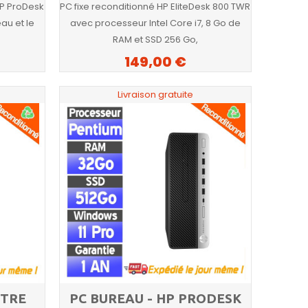
HP ProDesk
PC fixe reconditionné HP EliteDesk 800 TWR
au et le
avec processeur Intel Core i7, 8 Go de
RAM et SSD 256 Go,
149,00 €
Livraison gratuite
NTRE
PC BUREAU - HP PRODESK