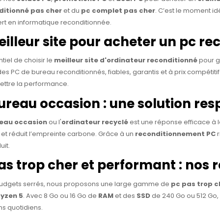
ditionné pas cher
et du
pc complet pas cher
. C’est le moment id
ert en informatique reconditionnée.
eilleur site pour acheter un pc re
ntiel de choisir le
meilleur site d'ordinateur reconditionné
pour ga
s PC de bureau reconditionnés, fiables, garantis et à prix compétiti
ttre la performance.
ureau occasion : une solution re
eau occasion
ou l'
ordinateur recyclé
est une réponse efficace à l
et réduit l’empreinte carbone. Grâce à un
reconditionnement PC
r
uit.
as trop cher et performant : no
budgets serrés, nous proposons une large gamme de
pc pas trop c
yzen 5
. Avec 8 Go ou 16 Go de
RAM
et des
SSD
de 240 Go ou 512 Go,
ns quotidiens.