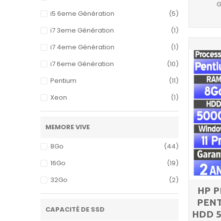
G
i5 6eme Génération
(5)
i7 3eme Génération
(1)
i7 4eme Génération
(1)
i7 6eme Génération
(10)
Pentium
(11)
Xeon
(1)
MEMORE VIVE
8Go
(44)
16Go
(19)
32Go
(2)
HP P
PENT
CAPACITÉ DE SSD
HDD 5