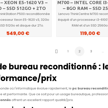
 – XEON E5-1620 V3 –
M700 – INTEL CORE I3
 – SSD 512GO + 2TO
– 8GO RAM – SSD 2
hinkStation P500 reconditionnée
Lenovo ThinkCentre M700 recon
cesseur Xeon E5-1620 v3, 32Go
équipé d’un processeur i3-6100
SSD 512Go et disque dur 2To.
RAM et d’un SSD 256Go
549,00 €
119,00 €
1
2
3
…
Précédent
de bureau reconditionné : l
formance/prix
onde où l'informatique évolue rapidement, le
pc bureau recondit
e et performante. Que ce soit pour un usage bureautique, professio
ionnés
offrent un excellent rapport qualité/prix.