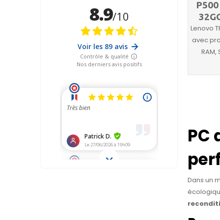
P500
32GO
Lenovo T
avec pro
RAM, 
PC 
per
Dans un m
écologiqu
recondit