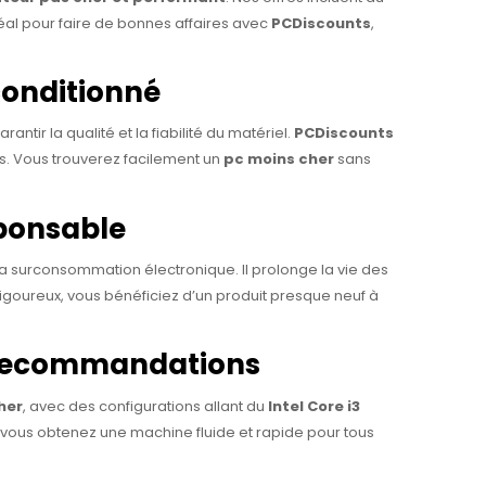
éal pour faire de bonnes affaires avec
PCDiscounts
,
conditionné
rantir la qualité et la fiabilité du matériel.
PCDiscounts
fs. Vous trouverez facilement un
pc moins cher
sans
sponsable
a surconsommation électronique. Il prolonge la vie des
igoureux, vous bénéficiez d’un produit presque neuf à
s recommandations
her
, avec des configurations allant du
Intel Core i3
 vous obtenez une machine fluide et rapide pour tous