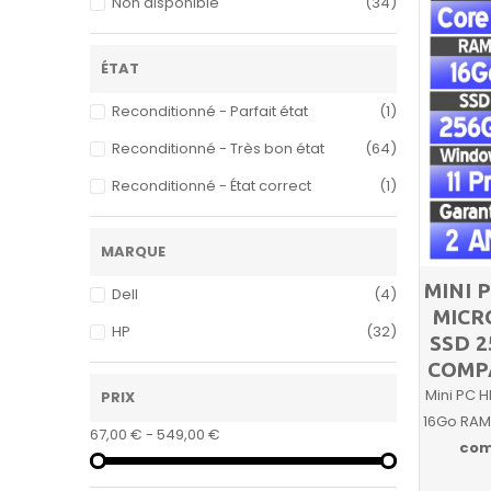
Non disponible
(34)
ÉTAT
Reconditionné - Parfait état
(1)
Reconditionné - Très bon état
(64)
Reconditionné - État correct
(1)
MARQUE
MINI 
Dell
(4)
MICR
HP
(32)
SSD 
COMP
Mini PC 
PRIX
16Go RAM
67,00 € - 549,00 €
com