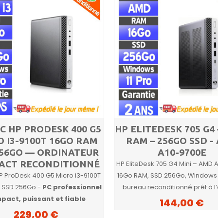
PC HP PRODESK 400 G5
HP ELITEDESK 705 G4
O I3-9100T 16GO RAM
RAM – 256GO SSD -
256GO — ORDINATEUR
A10-9700E
ACT RECONDITIONNÉ
HP EliteDesk 705 G4 Mini – AMD 
HP ProDesk 400 G5 Micro i3-9100T
16Go RAM, SSD 256Go, Windows 1
 SSD 256Go -
PC professionnel
bureau reconditionné prêt à l
pact, puissant et fiable
144,00 €
229,00 €