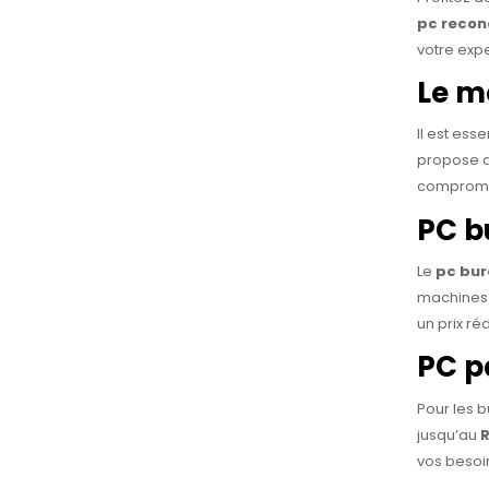
pc recon
votre exp
Le m
Il est esse
propose de
comprome
PC b
Le
pc bur
machines 
un prix réd
PC p
Pour les 
jusqu’au
R
vos besoi