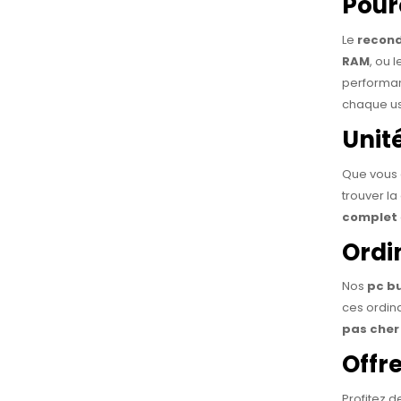
Pour
Le
recon
RAM
, ou 
performan
chaque u
Unit
Que vous 
trouver la
complet
Ordi
Nos
pc b
ces ordina
pas cher
Offr
Profitez 